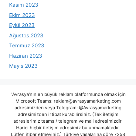
Kasım 2023
Ekim 2023
Eylül 2023
Ağustos 2023
Temmuz 2023
Haziran 2023
Mayıs 2023
"Avrasya'nın en büyük reklam platformunda olmak için
Microsoft Teams:
reklam@avrasyamarketing.com
adresimizden veya Telegram: @Avrasyamarketing
adresimizden irtibat kurabilirsiniz. (Tek iletişim
adreslerimiz teams / telegram ve mail adresimizdir.
Harici hiçbir iletişim adresimiz bulunmamaktadır.
Lütfen itibar etmeyiniz.) Türkiye yasalarına göre 7258