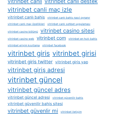
vitrinbet canli
vitrinbet canli destek
vitrinbet canli maç izle
vitrinbet canlı bahis
vitrinbet canlı bahis nasıl oynanır
vitrinbet canlı maç özellikleri
vitrinbet canlı sohbet uygulaması
vitrinbet casino sitesi
vitrinbet casino bölümü
vitrinbet com
vitrinbet casino web
vitrinbet en hızlı bahis
vitrinbet erişim kısıtlama
vitrinbet facebook
vitrinbet giris
vitrinbet girisi
vitrinbet giris twitter
vitrinbet giris yap
vitrinbet giriş adresi
vitrinbet güncel
vitrinbet güncel adres
vitrinbet güncel adresi
vitrinbet güvenilir bahis
vitrinbet güvenilir bahis sitesi
vitrinbet güvenlir mi
vitrinbet i̇letişim