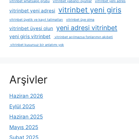
vitrinbet whatsapp grubu
vitrinbet yabancı oyunlar
vitrinbet yeni adres
vitrinbet yeni giris
vitrinbet yeni adresi
vitrinbet üyelik ve kayıt talimatları
vitrinbet üye olma
yeni adresi vitrinbet
vitrinbet üyesi olun
yeni giris vitrinbet
vitrinbet açılmazsa fonlarımın akıbeti
vitrinbet kusursuz bir anlatımı yok
Arşivler
Haziran 2026
Eylül 2025
Haziran 2025
Mayıs 2025
Şubat 2025