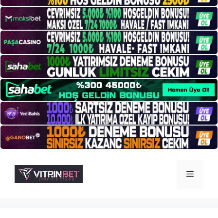
İçeriğe
atla
Menü