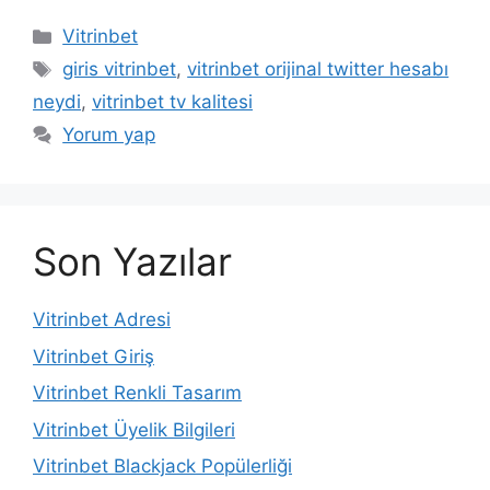
Kategoriler
Vitrinbet
Etiketler
giris vitrinbet
,
vitrinbet orijinal twitter hesabı
neydi
,
vitrinbet tv kalitesi
Yorum yap
Son Yazılar
Vitrinbet Adresi
Vitrinbet Giriş
Vitrinbet Renkli Tasarım
Vitrinbet Üyelik Bilgileri
Vitrinbet Blackjack Popülerliği