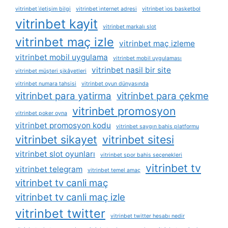
vitrinbet i̇letişim bilgi
vitrinbet i̇nternet adresi
vitrinbet i̇os basketbol
vitrinbet kayit
vitrinbet markalı slot
vitrinbet maç izle
vitrinbet maç izleme
vitrinbet mobil uygulama
vitrinbet mobil uygulaması
vitrinbet nasil bir site
vitrinbet müşteri şikâyetleri
vitrinbet numara tahsisi
vitrinbet oyun dünyasında
vitrinbet para yatirma
vitrinbet para çekme
vitrinbet promosyon
vitrinbet poker oyna
vitrinbet promosyon kodu
vitrinbet saygın bahis platformu
vitrinbet sikayet
vitrinbet sitesi
vitrinbet slot oyunları
vitrinbet spor bahis seçenekleri
vitrinbet tv
vitrinbet telegram
vitrinbet temel amaç
vitrinbet tv canli maç
vitrinbet tv canli maç izle
vitrinbet twitter
vitrinbet twitter hesabı nedir