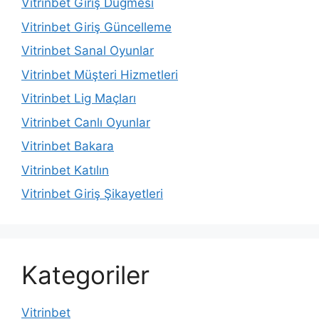
Vitrinbet Giriş Düğmesi
Vitrinbet Giriş Güncelleme
Vitrinbet Sanal Oyunlar
Vitrinbet Müşteri Hizmetleri
Vitrinbet Lig Maçları
Vitrinbet Canlı Oyunlar
Vitrinbet Bakara
Vitrinbet Katılın
Vitrinbet Giriş Şikayetleri
Kategoriler
Vitrinbet