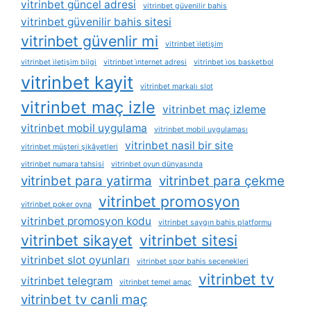
vitrinbet güncel adresi
vitrinbet güvenilir bahis
vitrinbet güvenilir bahis sitesi
vitrinbet güvenlir mi
vitrinbet i̇letişim
vitrinbet i̇letişim bilgi
vitrinbet i̇nternet adresi
vitrinbet i̇os basketbol
vitrinbet kayit
vitrinbet markalı slot
vitrinbet maç izle
vitrinbet maç izleme
vitrinbet mobil uygulama
vitrinbet mobil uygulaması
vitrinbet nasil bir site
vitrinbet müşteri şikâyetleri
vitrinbet numara tahsisi
vitrinbet oyun dünyasında
vitrinbet para yatirma
vitrinbet para çekme
vitrinbet promosyon
vitrinbet poker oyna
vitrinbet promosyon kodu
vitrinbet saygın bahis platformu
vitrinbet sikayet
vitrinbet sitesi
vitrinbet slot oyunları
vitrinbet spor bahis seçenekleri
vitrinbet tv
vitrinbet telegram
vitrinbet temel amaç
vitrinbet tv canli maç