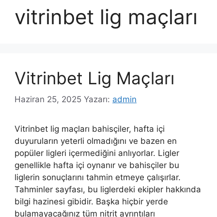
vitrinbet lig maçları
Vitrinbet Lig Maçları
Haziran 25, 2025
Yazarı:
admin
Vitrinbet lig maçları bahisçiler, hafta içi
duyuruların yeterli olmadığını ve bazen en
popüler ligleri içermediğini anlıyorlar. Ligler
genellikle hafta içi oynanır ve bahisçiler bu
liglerin sonuçlarını tahmin etmeye çalışırlar.
Tahminler sayfası, bu liglerdeki ekipler hakkında
bilgi hazinesi gibidir. Başka hiçbir yerde
bulamayacağınız tüm nitrit ayrıntıları