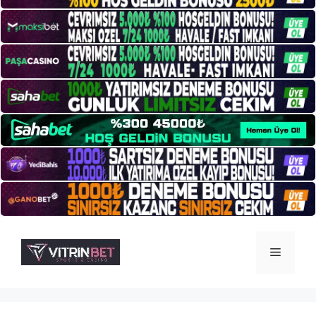
İçeriğe
atla
Menü