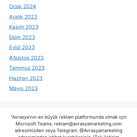
Ocak 2024
Aralık 2023
Kasım 2023
Ekim 2023
Eylül 2023
Ağustos 2023
Temmuz 2023
Haziran 2023
Mayıs 2023
"Avrasya'nın en büyük reklam platformunda olmak için
Microsoft Teams:
reklam@avrasyamarketing.com
adresimizden veya Telegram: @Avrasyamarketing