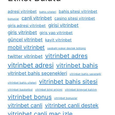
adresi vitrinbet
bahis sitesi vitrinbet
bahis siteleri
canli vitrinbet
casino sitesi vitrinbet
bonuslar
girisi vitrinbet
giris adresi vitrinbet
giris vitrinbet
giris yap vitrinbet
güncel vitrinbet
kayit vitrinbet
mobil vitrinbet
seobahi poker destek bölümü
vitrinbet adres
twitter vitrinbet
vitrinbet adresi
vitrinbet bahis
vitrinbet bahis seçenekleri
vitrinbet bahis seçeneği
vitrinbet bahis sitesi
vitrinbet bahis siteleri
vitrinbet basketbol
vitrinbet bilgi erişimi
vitrinbet bireysel katılım
vitrinbet bonus
vitrinbet bonuslar
vitrinbet canli
vitrinbet canli destek
vitrinbet canli maç izle