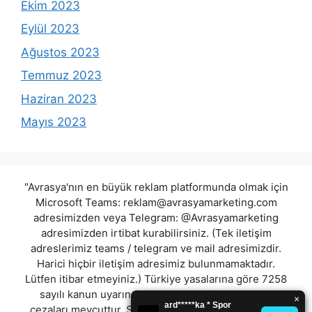
Ekim 2023
Eylül 2023
Ağustos 2023
Temmuz 2023
Haziran 2023
Mayıs 2023
"Avrasya'nın en büyük reklam platformunda olmak için
Microsoft Teams:
reklam@avrasyamarketing.com
adresimizden veya Telegram: @Avrasyamarketing
adresimizden irtibat kurabilirsiniz. (Tek iletişim
adreslerimiz teams / telegram ve mail adresimizdir.
Harici hiçbir iletişim adresimiz bulunmamaktadır.
Lütfen itibar etmeyiniz.) Türkiye yasalarına göre 7258
sayılı kanun uyarınca yasa dışı bahis oynamanın
cezaları mevcuttur. Şu an bulunduğunuz site hiç bir