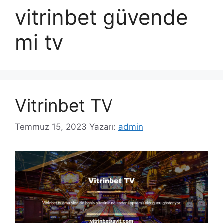
vitrinbet güvende
mi tv
Vitrinbet TV
Temmuz 15, 2023
Yazarı:
admin