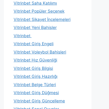
Vitrinbet Saha Katılımı
Vitrinbet Popüler Seçenek
Vitrinbet Şikayet İncelemeleri
Vitrinbet Yeni Bahisler
Vitrinbet
Vitrinbet Giriş Engeli
Vitrinbet Voleybol Bahisleri
Vitrinbet Hız Güvenliği
Vitrinbet Giriş Bilgisi
Vitrinbet Giriş Hazırlığı
Vitrinbet Belge Türleri
Vitrinbet Giriş Düğmesi
Vitrinbet Giriş Güncelleme