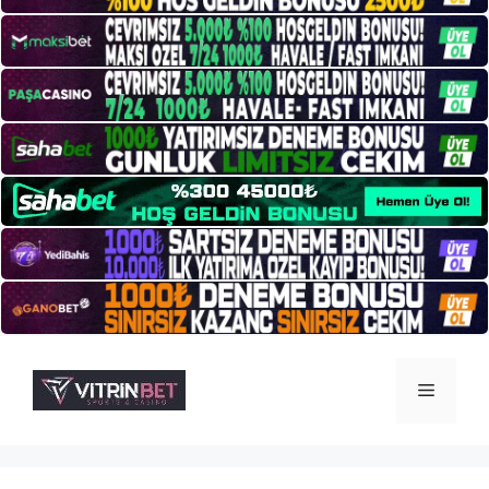
İçeriğe
atla
Menü