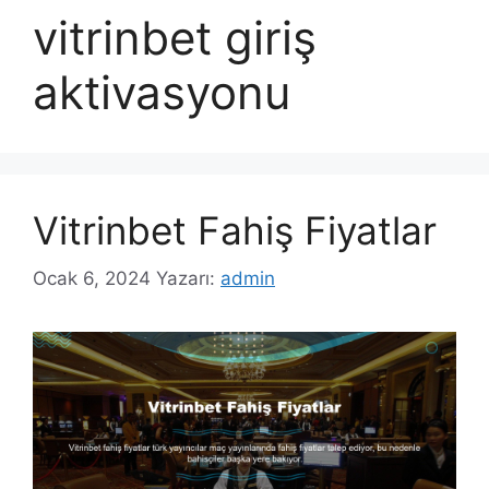
vitrinbet giriş
aktivasyonu
Vitrinbet Fahiş Fiyatlar
Ocak 6, 2024
Yazarı:
admin