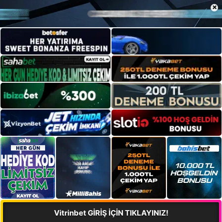
×
Vitrinbet GİRİŞ İÇİN TIKLAYINIZ!