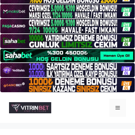
İçeriğe
atla
Menü