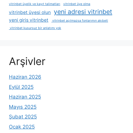
vitrinbet üyelik ve kayıt talimatları
vitrinbet üye olma
yeni adresi vitrinbet
vitrinbet üyesi olun
yeni giris vitrinbet
vitrinbet açılmazsa fonlarımın akıbeti
vitrinbet kusursuz bir anlatımı yok
Arşivler
Haziran 2026
Eylül 2025
Haziran 2025
Mayıs 2025
Şubat 2025
Ocak 2025