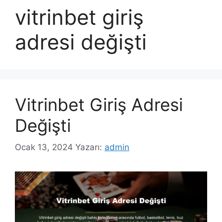
vitrinbet giriş
adresi değişti
Vitrinbet Giriş Adresi
Değişti
Ocak 13, 2024
Yazarı:
admin