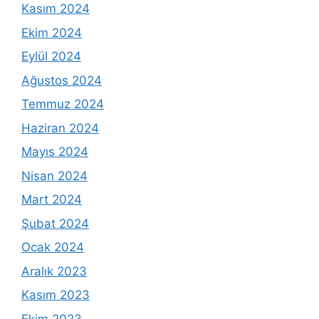
Kasım 2024
Ekim 2024
Eylül 2024
Ağustos 2024
Temmuz 2024
Haziran 2024
Mayıs 2024
Nisan 2024
Mart 2024
Şubat 2024
Ocak 2024
Aralık 2023
Kasım 2023
Ekim 2023