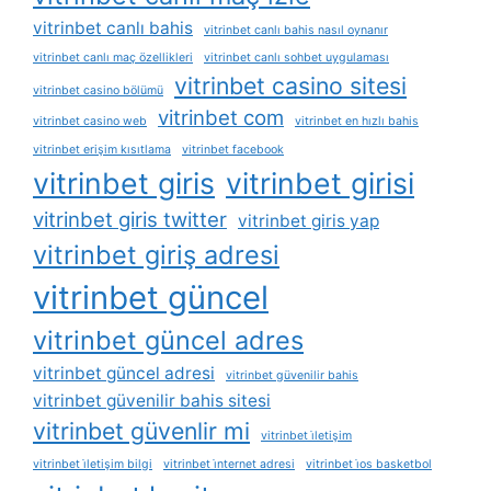
vitrinbet canlı bahis
vitrinbet canlı bahis nasıl oynanır
vitrinbet canlı maç özellikleri
vitrinbet canlı sohbet uygulaması
vitrinbet casino sitesi
vitrinbet casino bölümü
vitrinbet com
vitrinbet casino web
vitrinbet en hızlı bahis
vitrinbet erişim kısıtlama
vitrinbet facebook
vitrinbet giris
vitrinbet girisi
vitrinbet giris twitter
vitrinbet giris yap
vitrinbet giriş adresi
vitrinbet güncel
vitrinbet güncel adres
vitrinbet güncel adresi
vitrinbet güvenilir bahis
vitrinbet güvenilir bahis sitesi
vitrinbet güvenlir mi
vitrinbet i̇letişim
vitrinbet i̇letişim bilgi
vitrinbet i̇nternet adresi
vitrinbet i̇os basketbol