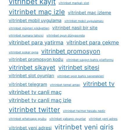
vitrinbet kayit
vitrinbet markalı slot
vitrinbet maç izle
vitrinbet maç izleme
vitrinbet mobil uygulama
vitrinbet mobil uygulaması
vitrinbet nasil bir site
vitrinbet müşteri şikâyetleri
vitrinbet numara tahsisi
vitrinbet oyun dünyasında
vitrinbet para yatirma
vitrinbet para çekme
vitrinbet promosyon
vitrinbet poker oyna
vitrinbet promosyon kodu
vitrinbet saygın bahis platformu
vitrinbet sikayet
vitrinbet sitesi
vitrinbet slot oyunları
vitrinbet spor bahis seçenekleri
vitrinbet tv
vitrinbet telegram
vitrinbet temel amaç
vitrinbet tv canli maç
vitrinbet tv canli maç izle
vitrinbet twitter
vitrinbet twitter hesabı nedir
vitrinbet whatsapp grubu
vitrinbet yabancı oyunlar
vitrinbet yeni adres
vitrinbet yeni giris
vitrinbet yeni adresi