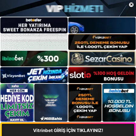
×
Vitrinbet GİRİŞ İÇİN TIKLAYINIZ!