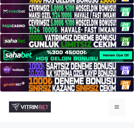
İçeriğe
atla
Menü