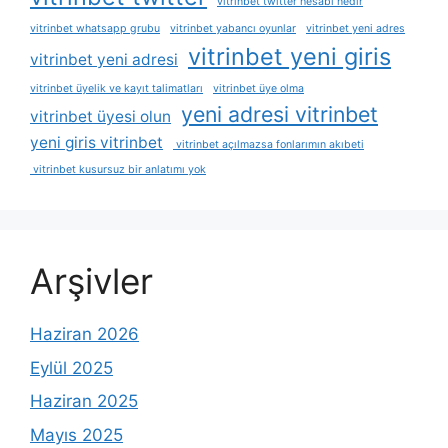
vitrinbet twitter hesabı nedir
vitrinbet whatsapp grubu
vitrinbet yabancı oyunlar
vitrinbet yeni adres
vitrinbet yeni giris
vitrinbet yeni adresi
vitrinbet üyelik ve kayıt talimatları
vitrinbet üye olma
yeni adresi vitrinbet
vitrinbet üyesi olun
yeni giris vitrinbet
vitrinbet açılmazsa fonlarımın akıbeti
vitrinbet kusursuz bir anlatımı yok
Arşivler
Haziran 2026
Eylül 2025
Haziran 2025
Mayıs 2025