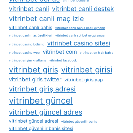
vitrinbet bonuslar
vitrinbet canli
vitrinbet canli destek
vitrinbet canli maç izle
vitrinbet canlı bahis
vitrinbet canlı bahis nasıl oynanır
vitrinbet canlı maç özellikleri
vitrinbet canlı sohbet uygulaması
vitrinbet casino sitesi
vitrinbet casino bölümü
vitrinbet com
vitrinbet casino web
vitrinbet en hızlı bahis
vitrinbet erişim kısıtlama
vitrinbet facebook
vitrinbet giris
vitrinbet girisi
vitrinbet giris twitter
vitrinbet giris yap
vitrinbet giriş adresi
vitrinbet güncel
vitrinbet güncel adres
vitrinbet güncel adresi
vitrinbet güvenilir bahis
vitrinbet güvenilir bahis sitesi