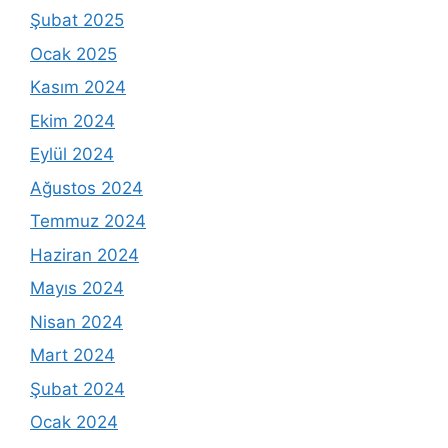
Şubat 2025
Ocak 2025
Kasım 2024
Ekim 2024
Eylül 2024
Ağustos 2024
Temmuz 2024
Haziran 2024
Mayıs 2024
Nisan 2024
Mart 2024
Şubat 2024
Ocak 2024