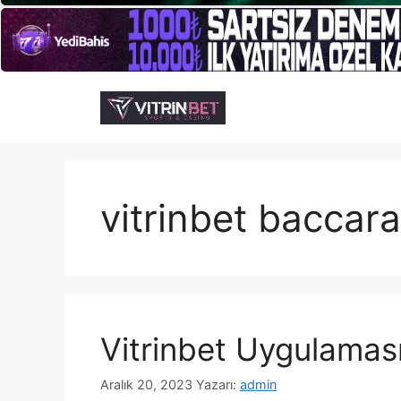
İçeriğe
atla
vitrinbet baccara
Vitrinbet Uygulamasın
Aralık 20, 2023
Yazarı:
admin