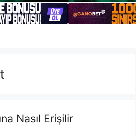
t
a Nasıl Erişilir