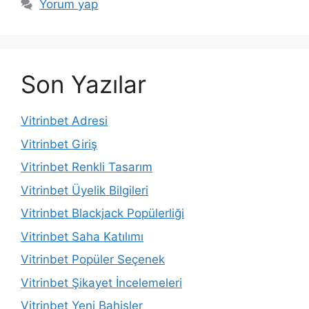
Yorum yap
Son Yazılar
Vitrinbet Adresi
Vitrinbet Giriş
Vitrinbet Renkli Tasarım
Vitrinbet Üyelik Bilgileri
Vitrinbet Blackjack Popülerliği
Vitrinbet Saha Katılımı
Vitrinbet Popüler Seçenek
Vitrinbet Şikayet İncelemeleri
Vitrinbet Yeni Bahisler