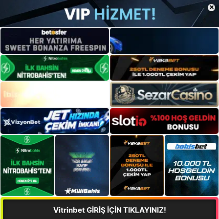
×
Vitrinbet GİRİŞ İÇİN TIKLAYINIZ!