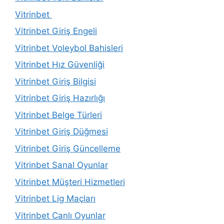
Vitrinbet
Vitrinbet Giriş Engeli
Vitrinbet Voleybol Bahisleri
Vitrinbet Hız Güvenliği
Vitrinbet Giriş Bilgisi
Vitrinbet Giriş Hazırlığı
Vitrinbet Belge Türleri
Vitrinbet Giriş Düğmesi
Vitrinbet Giriş Güncelleme
Vitrinbet Sanal Oyunlar
Vitrinbet Müşteri Hizmetleri
Vitrinbet Lig Maçları
Vitrinbet Canlı Oyunlar