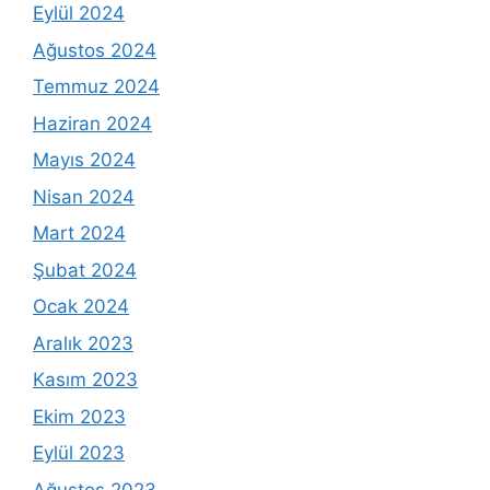
Eylül 2024
Ağustos 2024
Temmuz 2024
Haziran 2024
Mayıs 2024
Nisan 2024
Mart 2024
Şubat 2024
Ocak 2024
Aralık 2023
Kasım 2023
Ekim 2023
Eylül 2023
Ağustos 2023