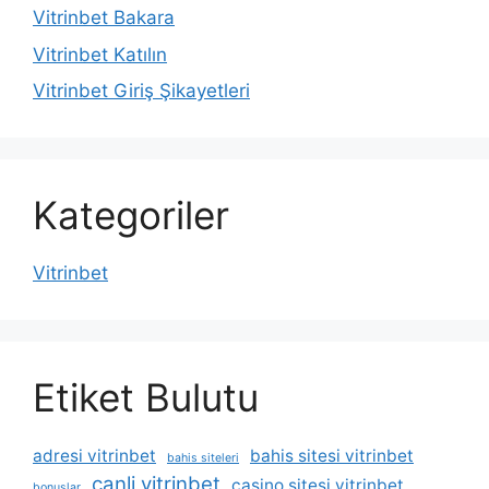
Vitrinbet Bakara
Vitrinbet Katılın
Vitrinbet Giriş Şikayetleri
Kategoriler
Vitrinbet
Etiket Bulutu
adresi vitrinbet
bahis sitesi vitrinbet
bahis siteleri
canli vitrinbet
casino sitesi vitrinbet
bonuslar