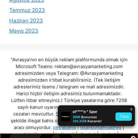
Temmuz 2023
Haziran 2023
Mayıs 2023
"Avrasya'nın en büyük reklam platformunda olmak için
Microsoft Teams:
reklam@avrasyamarketing.com
adresimizden veya Telegram: @Avrasyamarketing
adresimizden irtibat kurabilirsiniz. (Tek iletişim
adreslerimiz teams / telegram ve mail adresimizdir.
Harici hiçbir iletişim adresimiz bulunmamaktadır.
Lütfen itibar etmeyiniz.) Türkiye yasalarına göre 7258
sayılı kanun uyarınca yasa dışı bahis oynamanın
cezaları mevcuttur. Şu an bulunduğunuz site hiç bir
şekilde illegal bahis oyunları oynatmıyor ve oynamaya
aracı olmuyordur.
petrabahis
|
istanbulbahisadres
|
galabetbonuss
|
betivogit
|
altaybet
|
gizabet
|
×