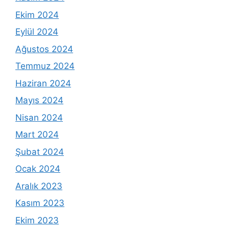
Ekim 2024
Eylül 2024
Ağustos 2024
Temmuz 2024
Haziran 2024
Mayıs 2024
Nisan 2024
Mart 2024
Şubat 2024
Ocak 2024
Aralık 2023
Kasım 2023
Ekim 2023