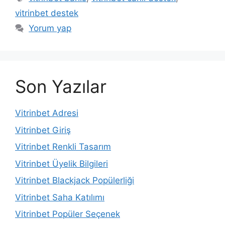
vitrinbet destek
Yorum yap
Son Yazılar
Vitrinbet Adresi
Vitrinbet Giriş
Vitrinbet Renkli Tasarım
Vitrinbet Üyelik Bilgileri
Vitrinbet Blackjack Popülerliği
Vitrinbet Saha Katılımı
Vitrinbet Popüler Seçenek