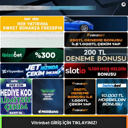
×
Vitrinbet GİRİŞ İÇİN TIKLAYINIZ!