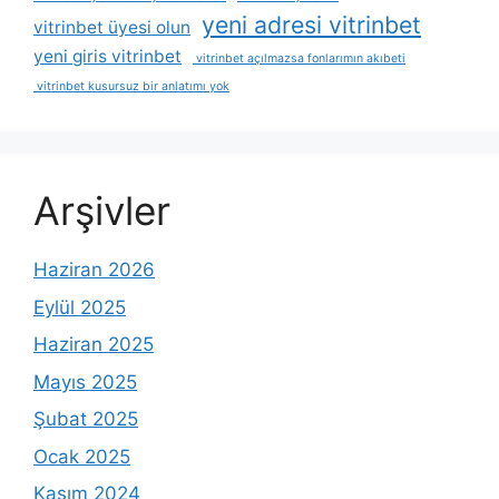
yeni adresi vitrinbet
vitrinbet üyesi olun
yeni giris vitrinbet
vitrinbet açılmazsa fonlarımın akıbeti
vitrinbet kusursuz bir anlatımı yok
Arşivler
Haziran 2026
Eylül 2025
Haziran 2025
Mayıs 2025
Şubat 2025
Ocak 2025
Kasım 2024