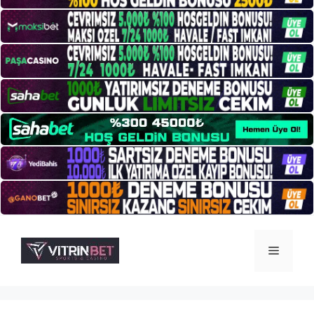
İçeriğe
atla
Menü