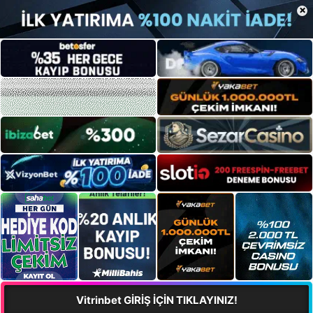
×
Vitrinbet GİRİŞ İÇİN TIKLAYINIZ!