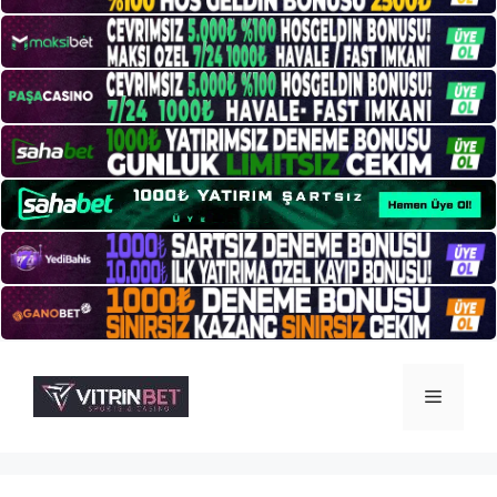
İçeriğe
atla
Menü