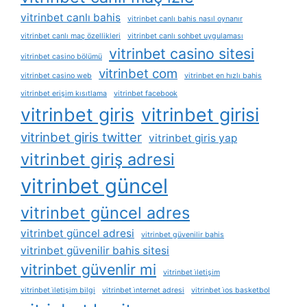
vitrinbet canlı bahis
vitrinbet canlı bahis nasıl oynanır
vitrinbet canlı maç özellikleri
vitrinbet canlı sohbet uygulaması
vitrinbet casino sitesi
vitrinbet casino bölümü
vitrinbet com
vitrinbet casino web
vitrinbet en hızlı bahis
vitrinbet erişim kısıtlama
vitrinbet facebook
vitrinbet giris
vitrinbet girisi
vitrinbet giris twitter
vitrinbet giris yap
vitrinbet giriş adresi
vitrinbet güncel
vitrinbet güncel adres
vitrinbet güncel adresi
vitrinbet güvenilir bahis
vitrinbet güvenilir bahis sitesi
vitrinbet güvenlir mi
vitrinbet i̇letişim
vitrinbet i̇letişim bilgi
vitrinbet i̇nternet adresi
vitrinbet i̇os basketbol