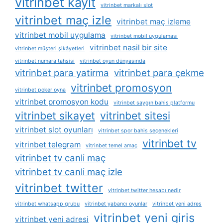
vitrinbet kayit
vitrinbet markalı slot
vitrinbet maç izle
vitrinbet maç izleme
vitrinbet mobil uygulama
vitrinbet mobil uygulaması
vitrinbet nasil bir site
vitrinbet müşteri şikâyetleri
vitrinbet numara tahsisi
vitrinbet oyun dünyasında
vitrinbet para yatirma
vitrinbet para çekme
vitrinbet promosyon
vitrinbet poker oyna
vitrinbet promosyon kodu
vitrinbet saygın bahis platformu
vitrinbet sikayet
vitrinbet sitesi
vitrinbet slot oyunları
vitrinbet spor bahis seçenekleri
vitrinbet tv
vitrinbet telegram
vitrinbet temel amaç
vitrinbet tv canli maç
vitrinbet tv canli maç izle
vitrinbet twitter
vitrinbet twitter hesabı nedir
vitrinbet whatsapp grubu
vitrinbet yabancı oyunlar
vitrinbet yeni adres
vitrinbet yeni giris
vitrinbet yeni adresi