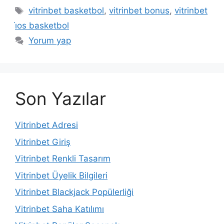
Etiketler
vitrinbet basketbol
,
vitrinbet bonus
,
vitrinbet
i̇os basketbol
Yorum yap
Son Yazılar
Vitrinbet Adresi
Vitrinbet Giriş
Vitrinbet Renkli Tasarım
Vitrinbet Üyelik Bilgileri
Vitrinbet Blackjack Popülerliği
Vitrinbet Saha Katılımı